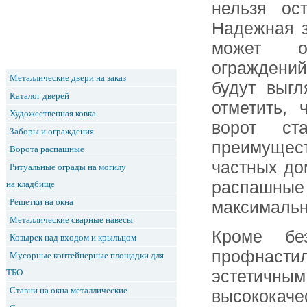
нельзя ос
Надежная з
может об
ограждений
Металлические двери на заказ
будут выгл
Каталог дверей
отметить,
Художественная ковка
ворот ст
Заборы и ограждения
преимущес
Ворота распашные
частных до
Ритуальные ограды на могилу
распашные 
на кладбище
Решетки на окна
максимальн
Металлические сварные навесы
Кроме бе
Козырек над входом и крыльцом
профнастил
Мусорные контейнерные площадки для
ТБО
эстетичны
Ставни на окна металлические
высокока