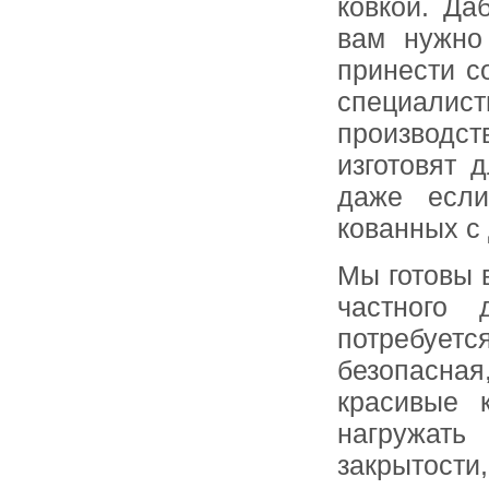
ковкой. Да
вам нужно
принести с
специалис
производст
изготовят 
даже если
кованных с
Мы готовы 
частного
потребуетс
безопасна
красивые 
нагружать
закрытости,