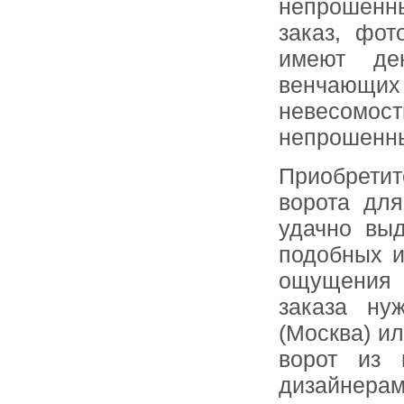
непрошенн
заказ, фот
имеют де
венчающих
невесомос
непрошенны
Приобрети
ворота дл
удачно выд
подобных и
ощущения с
заказа ну
(Москва) и
ворот из 
дизайне