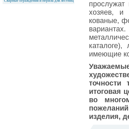
Сварные ограждения и перила для лестниц
прослужат 
хозяев, и
кованые, ф
вариантах.
металличе
каталоге),
имеющие ко
Уважае
художестве
точности 
итоговая ц
во много
пожеланий
изделия, д